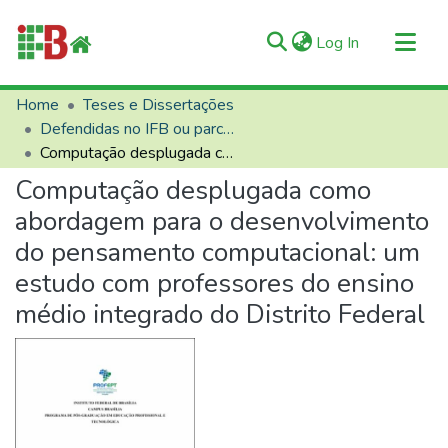
(current)
Log In
Communities & Collections
Home
Teses e Dissertações
Defendidas no IFB ou parceiros
All of RIIFB
Computação desplugada como abordagem para o desenvolvimento do pensamento computacional: um estudo com professores do ensino médio integrado do Distrito Federal
Manuals and Terms
Computação desplugada como
Statistics
abordagem para o desenvolvimento
About RIIFB
do pensamento computacional: um
Help
estudo com professores do ensino
Contacts
médio integrado do Distrito Federal