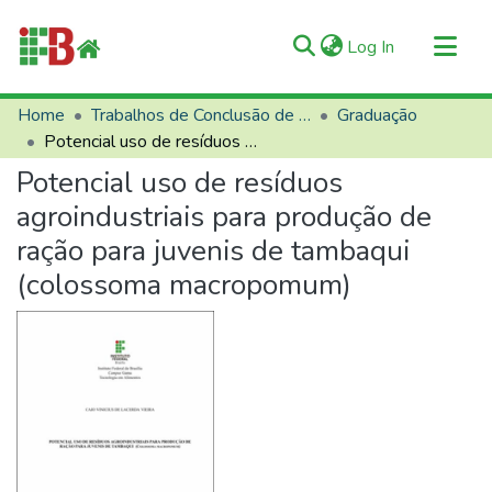
(current)
Log In
Communities & Collections
Home
Trabalhos de Conclusão de Curso (TCCs)
Graduação
Potencial uso de resíduos agroindustriais para produção de ração para juvenis de tambaqui (colossoma macropomum)
All of RIIFB
Potencial uso de resíduos
Manuals and Terms
agroindustriais para produção de
Statistics
ração para juvenis de tambaqui
About RIIFB
(colossoma macropomum)
Help
Contacts