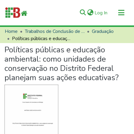
(current)
Log In
Communities & Collections
Home
Trabalhos de Conclusão de Curso (TCCs)
Graduação
Políticas públicas e educação ambiental: como unidades de conservação no Distrito Federal planejam suas ações educativas?
All of RIIFB
Políticas públicas e educação
Manuals and Terms
ambiental: como unidades de
Statistics
conservação no Distrito Federal
About RIIFB
planejam suas ações educativas?
Help
Contacts