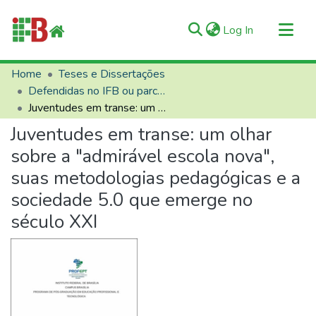
(current)
Log In
Communities & Collections
Home
Teses e Dissertações
Defendidas no IFB ou parceiros
All of RIIFB
Juventudes em transe: um olhar sobre a "admirável escola nova", suas metodologias pedagógicas e a sociedade 5.0 que emerge no século XXI
Manuals and Terms
Juventudes em transe: um olhar
Statistics
sobre a "admirável escola nova",
About RIIFB
suas metodologias pedagógicas e a
Help
sociedade 5.0 que emerge no
Contacts
século XXI