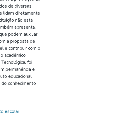
ados de diversas
que lidam diretamente
tituição não está
também apresenta,
que podem auxiliar
 Com a proposta de
el e contribuir com o
io acadêmico,
Tecnológica, foi
 em permanência e
duto educacional
o do conhecimento
o escolar