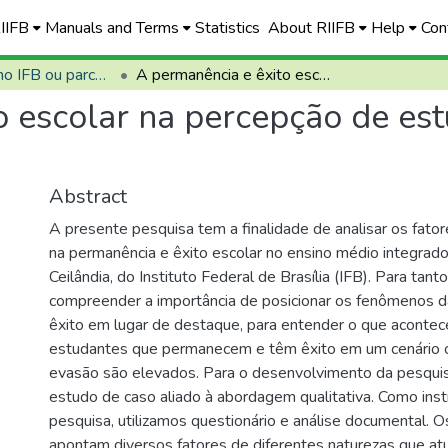
RIIFB
Manuals and Terms
Statistics
About RIIFB
Help
Con
Defendidas no IFB ou parceiros
A permanência e êxito escolar na percepção de estudantes do Ensino Médio Integrado
o escolar na percepção de es
Abstract
A presente pesquisa tem a finalidade de analisar os fator
na permanência e êxito escolar no ensino médio integra
Ceilândia, do Instituto Federal de Brasília (IFB). Para tanto
compreender a importância de posicionar os fenômenos 
êxito em lugar de destaque, para entender o que aconte
estudantes que permanecem e têm êxito em um cenário o
evasão são elevados. Para o desenvolvimento da pesquisa
estudo de caso aliado à abordagem qualitativa. Como ins
pesquisa, utilizamos questionário e análise documental. O
apontam diversos fatores de diferentes naturezas que a