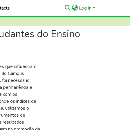
tacts
Log In
tudantes do Ensino
es que influenciam
do do Câmpus
, foi necessário
da permanência e
ce com os
nde os índices de
, utilizamos o
trumentos de
s resultados
tuam na promoção da