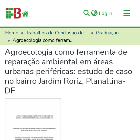
(current)
Log In
Communities & Collections
Home
Trabalhos de Conclusão de Curso (TCCs)
Graduação
Agroecologia como ferramenta de reparação ambiental em áreas urbanas periféricas: estudo de caso no bairro Jardim Roriz, Planaltina-DF
All of RIIFB
Agroecologia como ferramenta de
Manuals and Terms
reparação ambiental em áreas
Statistics
urbanas periféricas: estudo de caso
About RIIFB
no bairro Jardim Roriz, Planaltina-
Help
DF
Contacts