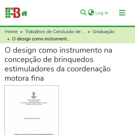
(current)
Log In
Communities & Collections
Home
Trabalhos de Conclusão de Curso (TCCs)
Graduação
O design como instrumento na concepção de brinquedos estimuladores da coordenação motora fina
All of RIIFB
O design como instrumento na
Manuals and Terms
concepção de brinquedos
Statistics
estimuladores da coordenação
About RIIFB
motora fina
Help
Contacts