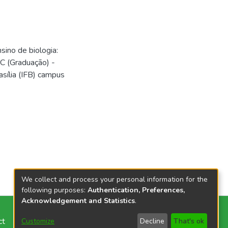
ino de biologia:
C (Graduação) -
asília (IFB) campus
We collect and process your personal information for the
following purposes:
Authentication, Preferences,
Acknowledgement and Statistics
.
ct
Customize
Decline
That's ok