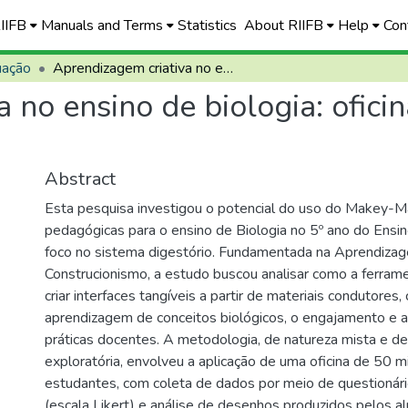
RIIFB
Manuals and Terms
Statistics
About RIIFB
Help
Con
uação
Aprendizagem criativa no ensino de biologia: oficina pedagógica com o uso do makey-makey
 no ensino de biologia: ofic
Abstract
Esta pesquisa investigou o potencial do uso do Makey-M
pedagógicas para o ensino de Biologia no 5º ano do Ens
foco no sistema digestório. Fundamentada na Aprendizag
Construcionismo, a estudo buscou analisar como a ferram
criar interfaces tangíveis a partir de materiais condutores, 
aprendizagem de conceitos biológicos, o engajamento e a
práticas docentes. A metodologia, de natureza mista e des
exploratória, envolveu a aplicação de uma oficina de 50 
estudantes, com coleta de dados por meio de questionár
(escala Likert) e análise de desenhos produzidos pelos a