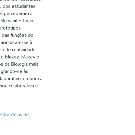
0% dos estudantes
57% perceberam a
90% manifestaram
 protótipos
 das funções do
elacionaram-se à
o de criatividade
ue o Makey-Makey é
s da Biologia mais
tegrando-se às
laborativo, embora a
ncia colaborativa e
Estratégias de