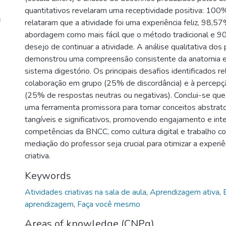
quantitativos revelaram uma receptividade positiva: 10
f
relataram que a atividade foi uma experiência feliz, 98,
abordagem como mais fácil que o método tradicional e 
desejo de continuar a atividade. A análise qualitativa dos
demonstrou uma compreensão consistente da anatomia e
sistema digestório. Os principais desafios identificados r
colaboração em grupo (25% de discordância) e à percepçã
(25% de respostas neutras ou negativas). Conclui-se q
uma ferramenta promissora para tornar conceitos abstrato
tangíveis e significativos, promovendo engajamento e in
competências da BNCC, como cultura digital e trabalho co
mediação do professor seja crucial para otimizar a experiê
criativa.
Keywords
Atividades criativas na sala de aula
,
Aprendizagem ativa
,
aprendizagem
,
Faça você mesmo
Areas of knowledge (CNPq)