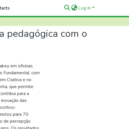
tacts
Log In
ina pedagógica com o
akey em oficinas
ino Fundamental, com
em Criativa e no
enta, que permite
contribui para a
 inovação das
critivo-
minutos para 70
io de percepção
lunos. Os resultados