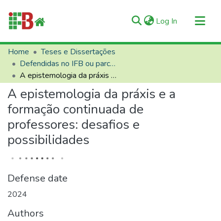
(current)
Log In
Communities & Collections
Home
Teses e Dissertações
Defendidas no IFB ou parceiros
All of RIIFB
A epistemologia da práxis e a formação continuada de professores: desafios e possibilidades
Manuals and Terms
A epistemologia da práxis e a
Statistics
formação continuada de
About RIIFB
professores: desafios e
Help
possibilidades
Contacts
Defense date
2024
Authors