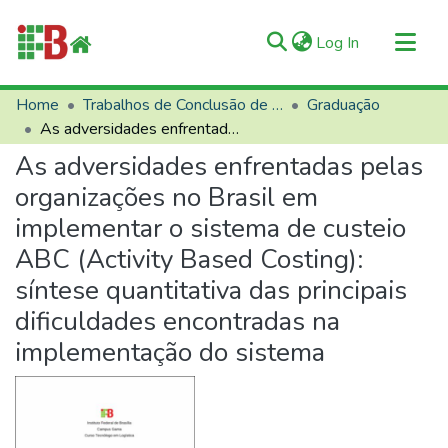
(current)
Log In
Communities & Collections
Home
Trabalhos de Conclusão de Curso (TCCs)
Graduação
As adversidades enfrentadas pelas organizações no Brasil em implementar o sistema de custeio ABC (Activity Based Costing): síntese quantitativa das principais dificuldades encontradas na implementação do sistema
All of RIIFB
As adversidades enfrentadas pelas
Manuals and Terms
organizações no Brasil em
Statistics
implementar o sistema de custeio
About RIIFB
ABC (Activity Based Costing):
Help
síntese quantitativa das principais
Contacts
dificuldades encontradas na
implementação do sistema