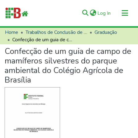
(current)
Log In
Communities & Collections
Home
Trabalhos de Conclusão de Curso (TCCs)
Graduação
Confecção de um guia de campo de mamíferos silvestres do parque ambiental do Colégio Agrícola de Brasília
All of RIIFB
Confecção de um guia de campo de
Manuals and Terms
mamíferos silvestres do parque
Statistics
ambiental do Colégio Agrícola de
About RIIFB
Brasília
Help
Contacts