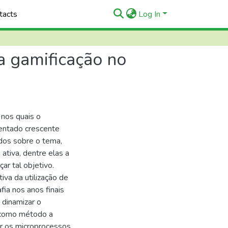
tacts
Log In
a gamificação no
nos quais o
sentado crescente
dos sobre o tema,
tiva, dentre elas a
ar tal objetivo.
iva da utilização de
fia nos anos finais
dinamizar o
 como método a
ar os microprocessos