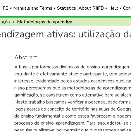
RIIFB
Manuals and Terms
Statistics
About RIIFB
Help
Con
uação
Metodologias de aprendizagem ativas: utilização da gamificação no ensino de território
ndizagem ativas: utilização d
Abstract
A busca por formatos dinâmicos de ensino-aprendizagem 
estudante é efetivamente ativo e participante, tem apre
interesse, evidenciado pelos estudos acadêmicos publica
nisso percebemos que as metodologias de aprendizagem a
gamificação, se constituem como alternativa para se alcanç
Neste trabalho buscamos verificar a potencialidade format
jogos acerca do conceito de território nas aulas de Geogra
do ensino fundamental e como estes favorecem e podem 
processo de ensino-aprendizagem. Para isso, adotou-se
pesquisa qualitativa, por permitir que pudéssemos analis