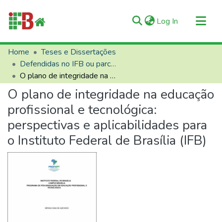
(current)
Log In
Communities & Collections
Home
Teses e Dissertações
Defendidas no IFB ou parceiros
All of RIIFB
O plano de integridade na educação profissional e tecnológica: perspectivas e aplicabilidades para o Instituto Federal de Brasília (IFB)
Manuals and Terms
O plano de integridade na educação
Statistics
profissional e tecnológica:
About RIIFB
perspectivas e aplicabilidades para
Help
o Instituto Federal de Brasília (IFB)
Contacts