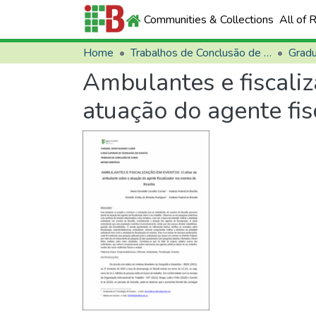
Communities & Collections
All of 
Home
Trabalhos de Conclusão de Curso (TCCs)
Grad
Ambulantes e fiscali
atuação do agente fis