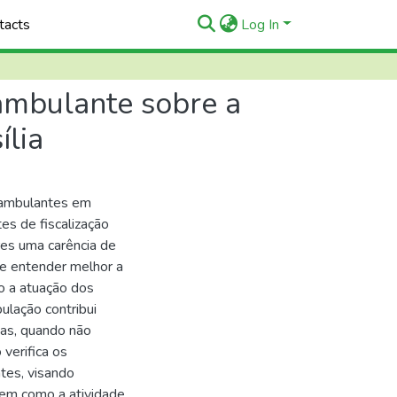
tacts
Log In
 ambulante sobre a
ília
 ambulantes em
es de fiscalização
res uma carência de
de entender melhor a
o a atuação dos
ulação contribui
tas, quando não
 verifica os
tes, visando
bem como a atividade