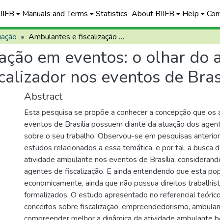
RIIFB
Manuals and Terms
Statistics
About RIIFB
Help
Con
uação
Ambulantes e fiscalização em eventos: o olhar do ambulante sobre a atuação do agente fiscalizador nos eventos de Brasília
zação em eventos: o olhar do
calizador nos eventos de Bras
Abstract
Esta pesquisa se propõe a conhecer a concepção que os
eventos de Brasília possuem diante da atuação dos agent
sobre o seu trabalho. Observou-se em pesquisas anterio
estudos relacionados a essa temática, e por tal, a busca 
atividade ambulante nos eventos de Brasília, considerand
agentes de fiscalização. E ainda entendendo que esta pop
economicamente, ainda que não possua direitos trabalhis
formalizados. O estudo apresentado no referencial teórico
conceitos sobre fiscalização, empreendedorismo, ambulan
compreender melhor a dinâmica da atividade ambulante 