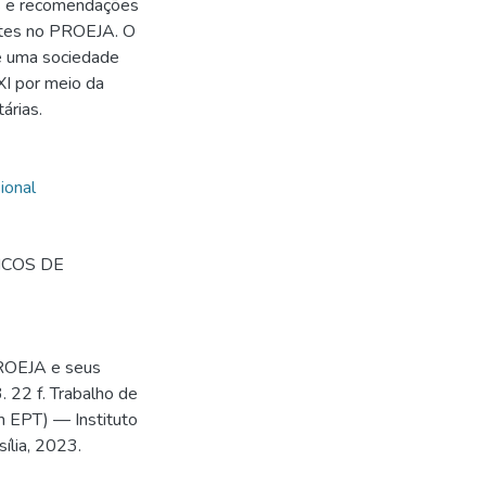
sos e recomendações
ntes no PROEJA. O
e uma sociedade
XI por meio da
árias.
ional
ICOS DE
ROEJA e seus
. 22 f. Trabalho de
m EPT) — Instituto
sília, 2023.