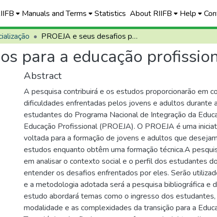
RIIFB
Manuals and Terms
Statistics
About RIIFB
Help
Con
ialização
PROEJA e seus desafios para a educação profissional e tecnológica
s para a educação profission
Abstract
A pesquisa contribuirá e os estudos proporcionarão em 
dificuldades enfrentadas pelos jovens e adultos durante 
estudantes do Programa Nacional de Integração da Educ
Educação Profissional (PROEJA). O PROEJA é uma iniciat
voltada para a formação de jovens e adultos que desejam
estudos enquanto obtêm uma formação técnica.A pesquis
em analisar o contexto social e o perfil dos estudantes
entender os desafios enfrentados por eles. Serão utiliza
e a metodologia adotada será a pesquisa bibliográfica e 
estudo abordará temas como o ingresso dos estudantes,
modalidade e as complexidades da transição para a Educa