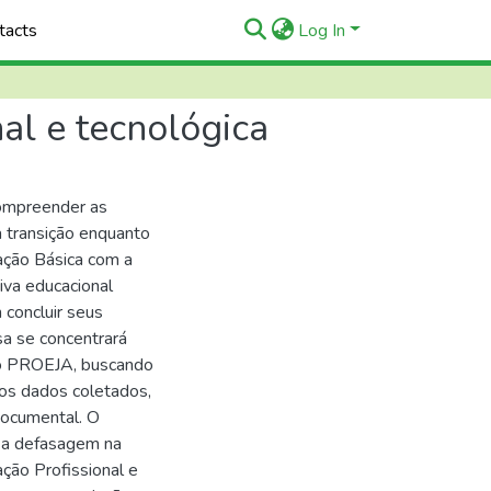
tacts
Log In
al e tecnológica
compreender as
a transição enquanto
ação Básica com a
iva educacional
 concluir seus
a se concentrará
 do PROEJA, buscando
dos dados coletados,
documental. O
 a defasagem na
ção Profissional e