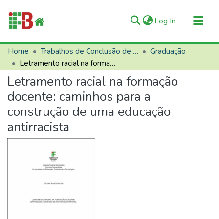
(current)
Log In
Communities & Collections
Home
Trabalhos de Conclusão de Curso (TCCs)
Graduação
Letramento racial na formação docente: caminhos para a construção de uma educação antirracista
All of RIIFB
Letramento racial na formação
Manuals and Terms
docente: caminhos para a
Statistics
construção de uma educação
About RIIFB
antirracista
Help
Contacts