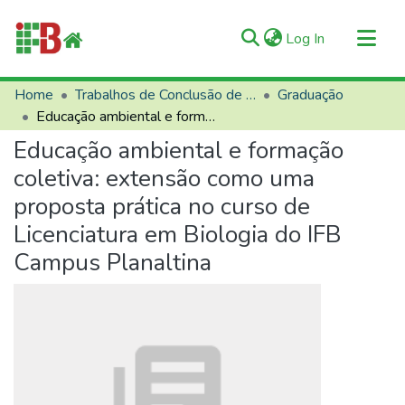
(current)
Log In
Communities & Collections
Home
Trabalhos de Conclusão de Curso (TCCs)
Graduação
Educação ambiental e formação coletiva: extensão como uma proposta prática no curso de Licenciatura em Biologia do IFB Campus Planaltina
All of RIIFB
Educação ambiental e formação
Manuals and Terms
coletiva: extensão como uma
Statistics
proposta prática no curso de
About RIIFB
Licenciatura em Biologia do IFB
Help
Campus Planaltina
Contacts