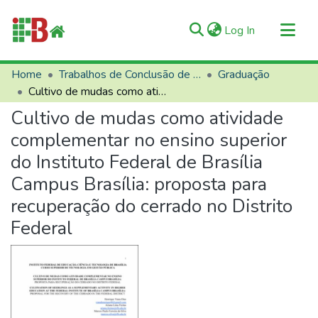
(current)
Log In
Communities & Collections
Home
Trabalhos de Conclusão de Curso (TCCs)
Graduação
Cultivo de mudas como atividade complementar no ensino superior do Instituto Federal de Brasília Campus Brasília: proposta para recuperação do cerrado no Distrito Federal
All of RIIFB
Cultivo de mudas como atividade
Manuals and Terms
complementar no ensino superior
Statistics
do Instituto Federal de Brasília
About RIIFB
Campus Brasília: proposta para
Help
recuperação do cerrado no Distrito
Contacts
Federal