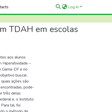
tacts
Log In
com TDAH em escolas
ntes aos alunos
 Hiperatividade –
do Gama-DF e no
objetivo buscar,
 quais ações são
 encontradas, pode-
r três delas
deral e, o Instituto
ara tal, foi
zado o método de