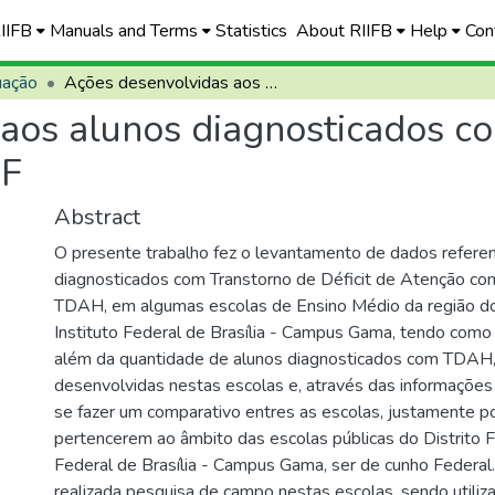
RIIFB
Manuals and Terms
Statistics
About RIIFB
Help
Con
uação
Ações desenvolvidas aos alunos diagnosticados com TDAH em escolas públicas do Gama - DF
 aos alunos diagnosticados 
DF
Abstract
O presente trabalho fez o levantamento de dados refere
diagnosticados com Transtorno de Déficit de Atenção com
TDAH, em algumas escolas de Ensino Médio da região 
Instituto Federal de Brasília - Campus Gama, tendo como 
além da quantidade de alunos diagnosticados com TDAH,
desenvolvidas nestas escolas e, através das informações
se fazer um comparativo entres as escolas, justamente po
pertencerem ao âmbito das escolas públicas do Distrito Fe
Federal de Brasília - Campus Gama, ser de cunho Federal. P
realizada pesquisa de campo nestas escolas, sendo utili