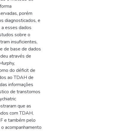
 forma
bservadas, porém
os diagnosticados, e
e a esses dados
studos sobre o
ram insuficientes,
erve de base de dados
 deu através de
 Murphy,
rno do déficit de
nados ao TDAH de
 das informações
stico de transtornos
chiatric
ostraram que as
icados com TDAH,
GDF e também pelo
 é o acompanhamento