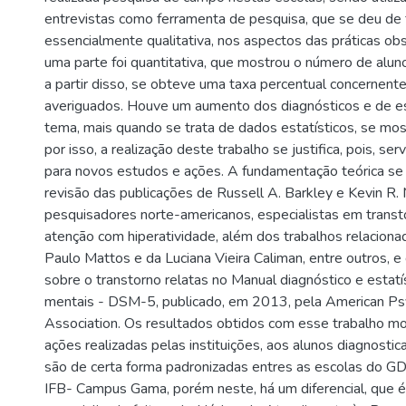
entrevistas como ferramenta de pesquisa, que se deu de
essencialmente qualitativa, nos aspectos das práticas o
uma parte foi quantitativa, que mostrou o número de alun
a partir disso, se obteve uma taxa percentual concernent
averiguados. Houve um aumento dos diagnósticos e de e
tema, mais quando se trata de dados estatísticos, se most
por isso, a realização deste trabalho se justifica, pois, s
para novos estudos e ações. A fundamentação teórica se
revisão das publicações de Russell A. Barkley e Kevin R.
pesquisadores norte-americanos, especialistas em transto
atenção com hiperatividade, além dos trabalhos relacio
Paulo Mattos e da Luciana Vieira Caliman, entre outros, e
sobre o transtorno relatas no Manual diagnóstico e estatí
mentais - DSM-5, publicado, em 2013, pela American Psy
Association. Os resultados obtidos com esse trabalho m
ações realizadas pelas instituições, aos alunos diagnost
são de certa forma padronizadas entres as escolas do 
IFB- Campus Gama, porém neste, há um diferencial, que