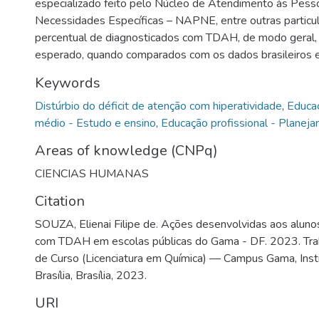
especializado feito pelo Núcleo de Atendimento às Pes
Necessidades Específicas – NAPNE, entre outras particula
percentual de diagnosticados com TDAH, de modo geral,
esperado, quando comparados com os dados brasileiros e
Keywords
Distúrbio do déficit de atenção com hiperatividade
,
Educaç
médio - Estudo e ensino
,
Educação profissional - Planej
Areas of knowledge (CNPq)
CIENCIAS HUMANAS
Citation
SOUZA, Elienai Filipe de. Ações desenvolvidas aos aluno
com TDAH em escolas públicas do Gama - DF. 2023. Tra
de Curso (Licenciatura em Química) — Campus Gama, Inst
Brasília, Brasília, 2023.
URI