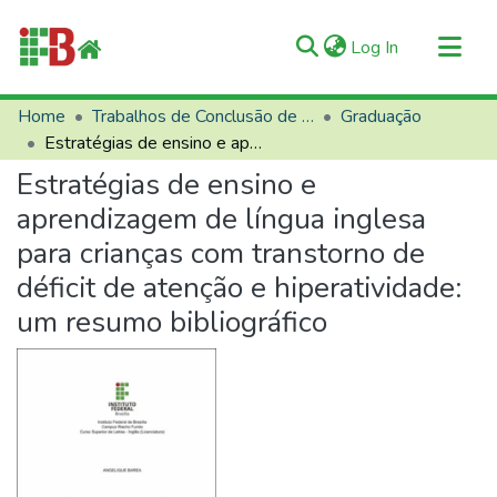
(current)
Log In
Communities & Collections
Home
Trabalhos de Conclusão de Curso (TCCs)
Graduação
Estratégias de ensino e aprendizagem de língua inglesa para crianças com transtorno de déficit de atenção e hiperatividade: um resumo bibliográfico
All of RIIFB
Estratégias de ensino e
Manuals and Terms
aprendizagem de língua inglesa
Statistics
para crianças com transtorno de
About RIIFB
déficit de atenção e hiperatividade:
Help
um resumo bibliográfico
Contacts