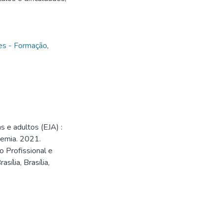
es - Formação
,
e adultos (EJA) :
demia. 2021.
o Profissional e
ília, Brasília,