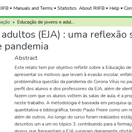
RIIFB
Manuals and Terms
Statistics
About RIIFB
Help
Con
uação
Educação de jovens e adultos (EJA) : uma reflexão sobre a evasão escolar em tempos de pandemia
adultos (EJA) : uma reflexão
e pandemia
Abstract
Este relato tem por objetivo refletir sobre a Educação d
apresentar os motivos que levam à evasão escolar, enfat
problemática questão da pandemia do Corona Vírus no pa
perfil dos alunos e dos professores da EJA, além de ident
fazem com que os alunos voltem às salas de aula, é a pr
neste trabalho. A metodologia é baseada em pesquisa qua
quantitativa e bibliográfica, tendo Paulo Freire como um re
além de outros. Ao longo do curso foram realizados estág
descritos um a um no tópico 3, contribuindo para a forma
alunos que frequentam a EJA superam diariamente obstácu