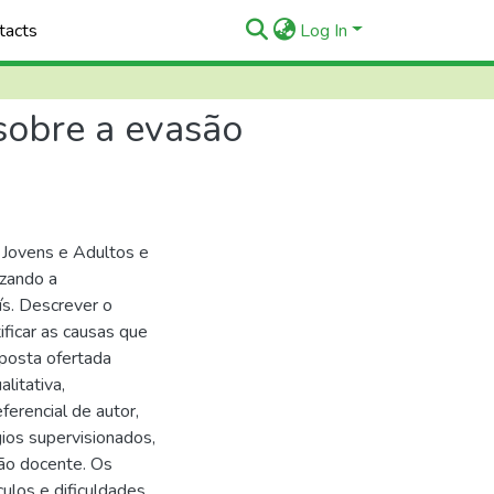
tacts
Log In
 sobre a evasão
e Jovens e Adultos e
izando a
ís. Descrever o
ificar as causas que
oposta ofertada
litativa,
ferencial de autor,
ios supervisionados,
ção docente. Os
los e dificuldades,