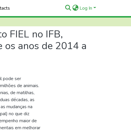
tacts
Log In
o FIEL no IFB,
e os anos de 2014 a
il pode ser
milhões de animais.
nias, de matilhas,
 duas décadas, as
 as mudanças na
pal) no que diz
 empenho maior de
mentais em melhorar