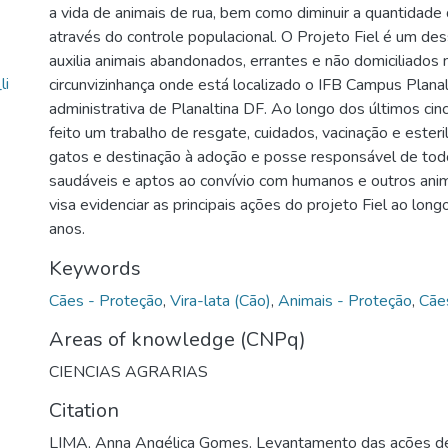
a vida de animais de rua, bem como diminuir a quantidade 
através do controle populacional. O Projeto Fiel é um de
auxilia animais abandonados, errantes e não domiciliados 
li
circunvizinhança onde está localizado o IFB Campus Planalt
administrativa de Planaltina DF. Ao longo dos últimos cin
feito um trabalho de resgate, cuidados, vacinação e esteri
gatos e destinação à adoção e posse responsável de to
saudáveis e aptos ao convívio com humanos e outros anim
visa evidenciar as principais ações do projeto Fiel ao long
anos.
Keywords
Cães - Proteção
,
Vira-lata (Cão)
,
Animais - Proteção
,
Cãe
Areas of knowledge (CNPq)
CIENCIAS AGRARIAS
Citation
LIMA, Anna Angélica Gomes. Levantamento das ações de