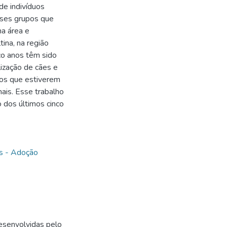
de indivíduos
sses grupos que
na área e
ina, na região
co anos têm sido
lização de cães e
dos que estiverem
ais. Esse trabalho
o dos últimos cinco
s - Adoção
senvolvidas pelo