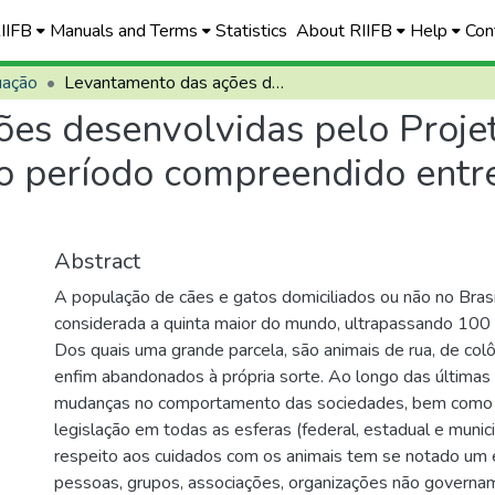
RIIFB
Manuals and Terms
Statistics
About RIIFB
Help
Con
uação
Levantamento das ações desenvolvidas pelo Projeto FIEL no IFB, Campus Planaltina, no período compreendido entre os anos de 2014 a 2018
es desenvolvidas pelo Projet
o período compreendido entr
Abstract
A população de cães e gatos domiciliados ou não no Bras
considerada a quinta maior do mundo, ultrapassando 100 
Dos quais uma grande parcela, são animais de rua, de colô
enfim abandonados à própria sorte. Ao longo das últimas
mudanças no comportamento das sociedades, bem como
legislação em todas as esferas (federal, estadual e munici
respeito aos cuidados com os animais tem se notado um
pessoas, grupos, associações, organizações não governa