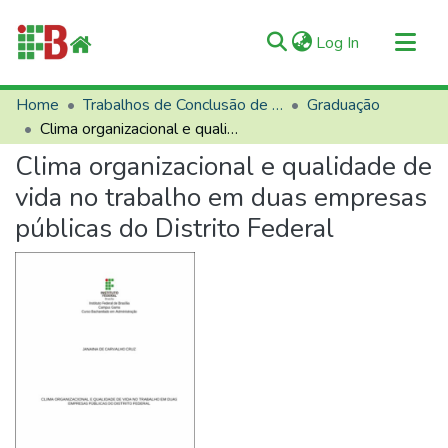
(current)
Log In
Communities & Collections
Home
Trabalhos de Conclusão de Curso (TCCs)
Graduação
Clima organizacional e qualidade de vida no trabalho em duas empresas públicas do Distrito Federal
All of RIIFB
Clima organizacional e qualidade de
Manuals and Terms
vida no trabalho em duas empresas
Statistics
públicas do Distrito Federal
About RIIFB
Help
Contacts