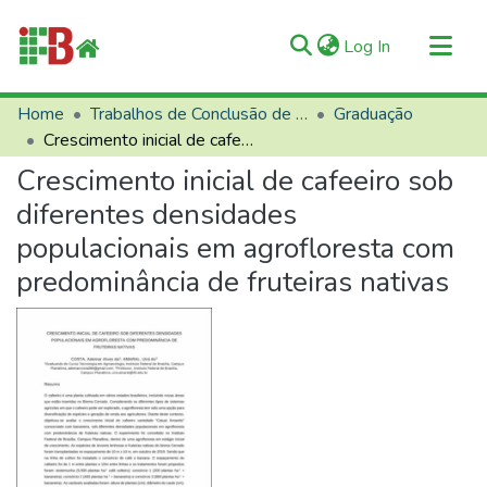
(current)
Log In
Communities & Collections
Home
Trabalhos de Conclusão de Curso (TCCs)
Graduação
Crescimento inicial de cafeeiro sob diferentes densidades populacionais em agrofloresta com predominância de fruteiras nativas
All of RIIFB
Crescimento inicial de cafeeiro sob
Manuals and Terms
diferentes densidades
Statistics
populacionais em agrofloresta com
About RIIFB
predominância de fruteiras nativas
Help
Contacts