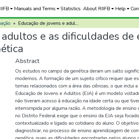
RIIFB
Manuals and Terms
Statistics
About RIIFB
Help
Con
uação
Educação de jovens e adultos e as dificuldades de ensino-aprendizagem nos conteúdos de genética
 adultos e as dificuldades d
ética
Abstract
Os estudos no campo da genética deram um salto signifi
modernos. A formação de um sujeito crítico requer que es
temas relacionados com a área das ciências, o que inclui a
Educação de Jovens e Adultos (EJA) é um modelo voltad
não tiveram acesso à educação na idade certa ou que tiv
interrompida por alguma razão. A metodologia de ensino d
no Distrito Federal exige que o ensino da EJA seja foca
contextualizado e ligado ao cotidiano do aluno. O objetivo
diagnosticar, no processo de ensino aprendizagem de co
genética, quais as dificuldades encontradas pelos alunos