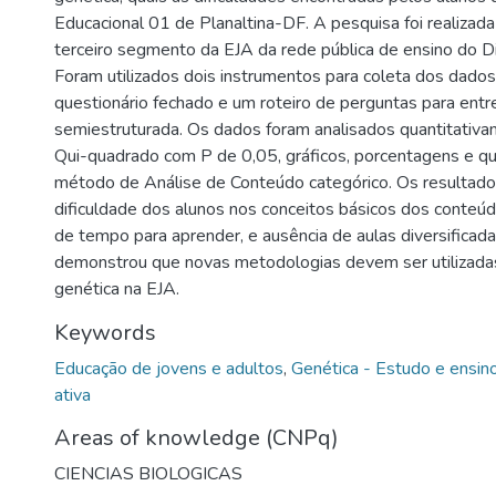
Educacional 01 de Planaltina-DF. A pesquisa foi realizad
terceiro segmento da EJA da rede pública de ensino do Di
Foram utilizados dois instrumentos para coleta dos dado
questionário fechado e um roteiro de perguntas para entr
semiestruturada. Os dados foram analisados quantitativ
Qui-quadrado com P de 0,05, gráficos, porcentagens e qu
método de Análise de Conteúdo categórico. Os resultad
dificuldade dos alunos nos conceitos básicos dos conteúdo
de tempo para aprender, e ausência de aulas diversificad
demonstrou que novas metodologias devem ser utilizada
genética na EJA.
Keywords
Educação de jovens e adultos
,
Genética - Estudo e ensin
ativa
Areas of knowledge (CNPq)
CIENCIAS BIOLOGICAS