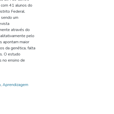
a com 41 alunos do
strito Federal.
s sendo um
evista
amente através do
alitativamente pelo
os apontam maior
s da genética, falta
as. O estudo
s no ensino de
o
,
Aprendizagem