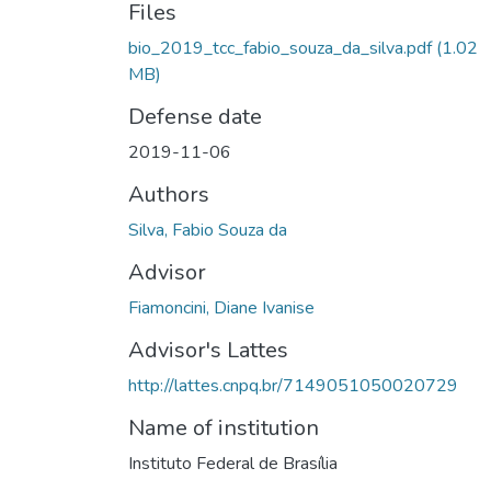
Files
bio_2019_tcc_fabio_souza_da_silva.pdf
(1.02
MB)
Defense date
2019-11-06
Authors
Silva, Fabio Souza da
Advisor
Fiamoncini, Diane Ivanise
Advisor's Lattes
http://lattes.cnpq.br/7149051050020729
Name of institution
Instituto Federal de Brasília