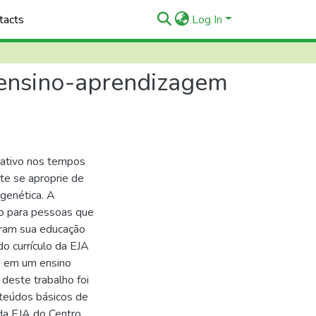
tacts
Log In
e ensino-aprendizagem
cativo nos tempos
te se aproprie de
 genética. A
o para pessoas que
eram sua educação
o currículo da EJA
do em um ensino
 deste trabalho foi
nteúdos básicos de
 da EJA do Centro