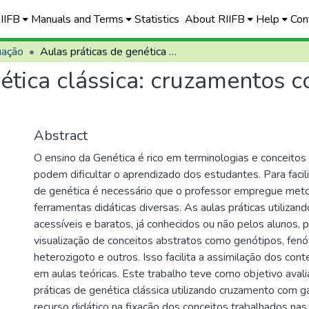
RIIFB
Manuals and Terms
Statistics
About RIIFB
Help
Con
uação
Aulas práticas de genética clássica: cruzamentos com galinha Sura como recurso didático
nética clássica: cruzamentos 
Abstract
O ensino da Genética é rico em terminologias e conceitos
podem dificultar o aprendizado dos estudantes. Para facil
de genética é necessário que o professor empregue met
ferramentas didáticas diversas. As aulas práticas utilizand
acessíveis e baratos, já conhecidos ou não pelos alunos, p
visualização de conceitos abstratos como genótipos, fenó
heterozigoto e outros. Isso facilita a assimilação dos co
em aulas teóricas. Este trabalho teve como objetivo avali
práticas de genética clássica utilizando cruzamento com g
recurso didático na fixação dos conceitos trabalhados nas