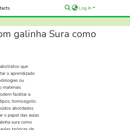
tacts
Log In
com galinha Sura como
 abstratos que
itar o aprendizado
odologias ou
o materiais
odem facilitar a
tipos, homozigoto,
nteúdos abordados
ar o papel das aulas
alinha sura como
 aulas teóricas de