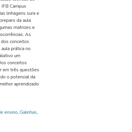
do IFB Campus
as linhagens sura e
preparo da aula
lgumas matrizes e
 ocorrências. As
 dos conceitos
 aula prática no
liativo um
 Dos conceitos
or em três questões
ndo o potencial da
 melhor aprendizado
de ensino
,
Galinhas
,