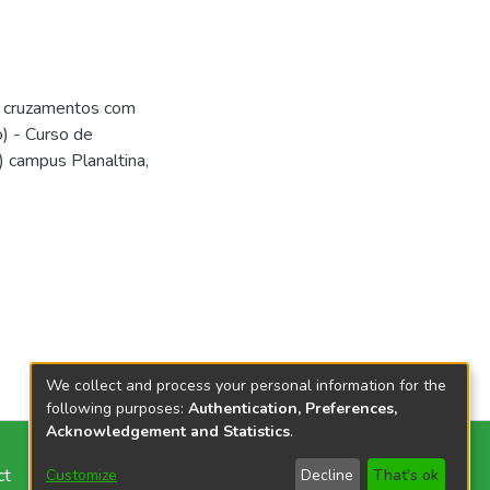
a: cruzamentos com
) - Curso de
B) campus Planaltina,
We collect and process your personal information for the
following purposes:
Authentication, Preferences,
Acknowledgement and Statistics
.
ct
Customize
Decline
That's ok