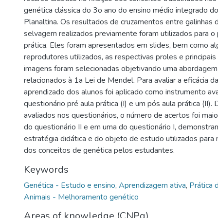
genética clássica do 3o ano do ensino médio integrado 
Planaltina. Os resultados de cruzamentos entre galinhas d
selvagem realizados previamente foram utilizados para o 
prática. Eles foram apresentados em slides, bem como a
reprodutores utilizados, as respectivas proles e principais
imagens foram selecionadas objetivando uma abordagem
relacionados à 1a Lei de Mendel. Para avaliar a eficácia da
aprendizado dos alunos foi aplicado como instrumento ava
questionário pré aula prática (I) e um pós aula prática (II).
avaliados nos questionários, o número de acertos foi mai
do questionário II e em uma do questionário I, demonstra
estratégia didática e do objeto de estudo utilizados para
dos conceitos de genética pelos estudantes.
Keywords
Genética - Estudo e ensino
,
Aprendizagem ativa
,
Prática 
Animais - Melhoramento genético
Areas of knowledge (CNPq)