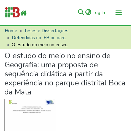
(current)
Log In
Communities & Collections
Home
Teses e Dissertações
Defendidas no IFB ou parceiros
All of RIIFB
O estudo do meio no ensino de Geografia: uma proposta de sequência didática a partir da experiência no parque distrital Boca da Mata
Manuals and Terms
O estudo do meio no ensino de
Statistics
Geografia: uma proposta de
About RIIFB
sequência didática a partir da
Help
experiência no parque distrital Boca
Contacts
da Mata