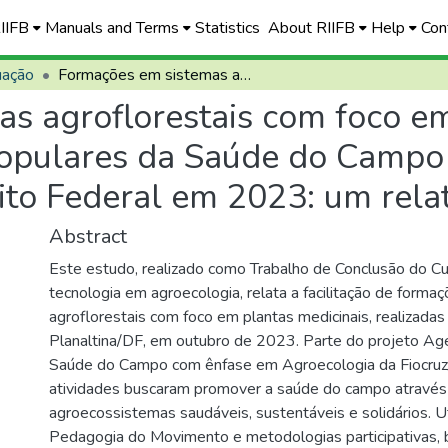
RIIFB
Manuals and Terms
Statistics
About RIIFB
Help
Con
uação
Formações em sistemas agroflorestais com foco em plantas medicinais no Projeto Agentes Populares da Saúde do Campo com ênfase em agroecologia no Distrito Federal em 2023: um relato de experiência
s agroflorestais com foco em
Populares da Saúde do Campo
ito Federal em 2023: um rela
Abstract
Este estudo, realizado como Trabalho de Conclusão do Cu
tecnologia em agroecologia, relata a facilitação de form
agroflorestais com foco em plantas medicinais, realizadas
Planaltina/DF, em outubro de 2023. Parte do projeto Ag
Saúde do Campo com ênfase em Agroecologia da Fiocruz/B
atividades buscaram promover a saúde do campo através
agroecossistemas saudáveis, sustentáveis e solidários. Ut
Pedagogia do Movimento e metodologias participativas,