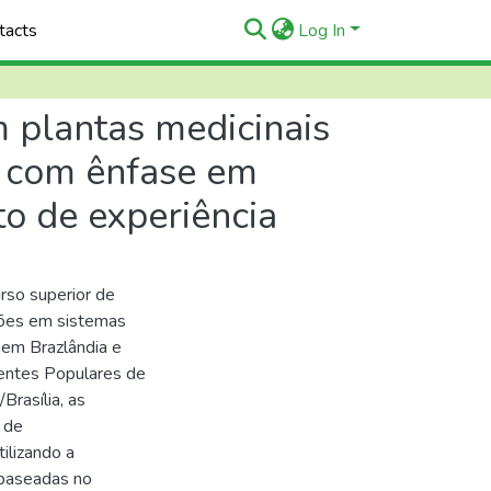
tacts
Log In
 plantas medicinais
 com ênfase em
to de experiência
rso superior de
ações em sistemas
 em Brazlândia e
entes Populares de
rasília, as
 de
ilizando a
 baseadas no