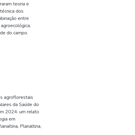
raram teoria e
 técnica dos
mbinação entre
 agroecológica,
úde do campo.
 agroflorestais
ulares da Saúde do
em 2024: um relato
logia em
analtina, Planaltina,