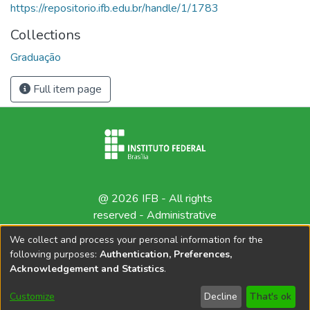
https://repositorio.ifb.edu.br/handle/1/1783
Collections
Graduação
Full item page
@ 2026 IFB - All rights
reserved -
Administrative
contact
We collect and process your personal information for the
following purposes:
Authentication, Preferences,
Acknowledgement and Statistics
.
Customize
Decline
That's ok