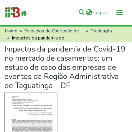
(current)
Log In
Communities & Collections
Home
Trabalhos de Conclusão de Curso (TCCs)
Graduação
Impactos da pandemia de Covid-19 no mercado de casamentos: um estudo de caso das empresas de eventos da Região Administrativa de Taguatinga - DF
All of RIIFB
Impactos da pandemia de Covid-19
Manuals and Terms
no mercado de casamentos: um
Statistics
estudo de caso das empresas de
About RIIFB
eventos da Região Administrativa
Help
de Taguatinga - DF
Contacts