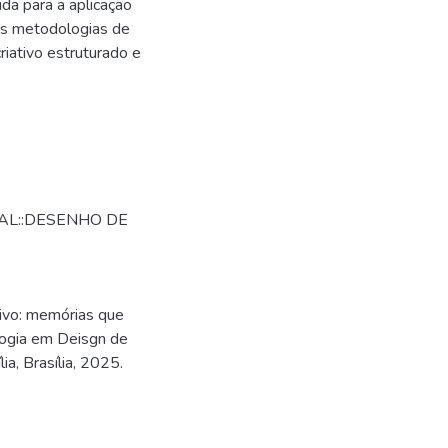
da para a aplicação
as metodologias de
riativo estruturado e
IAL::DESENHO DE
tivo: memórias que
logia em Deisgn de
a, Brasília, 2025.