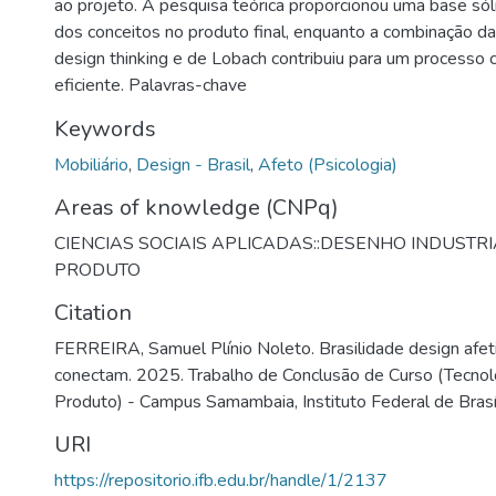
ao projeto. A pesquisa teórica proporcionou uma base sóli
dos conceitos no produto final, enquanto a combinação d
design thinking e de Lobach contribuiu para um processo c
eficiente. Palavras-chave
Keywords
Mobiliário
,
Design - Brasil
,
Afeto (Psicologia)
Areas of knowledge (CNPq)
CIENCIAS SOCIAIS APLICADAS::DESENHO INDUSTR
PRODUTO
Citation
FERREIRA, Samuel Plínio Noleto. Brasilidade design afe
conectam. 2025. Trabalho de Conclusão de Curso (Tecno
Produto) - Campus Samambaia, Instituto Federal de Brasíli
URI
https://repositorio.ifb.edu.br/handle/1/2137