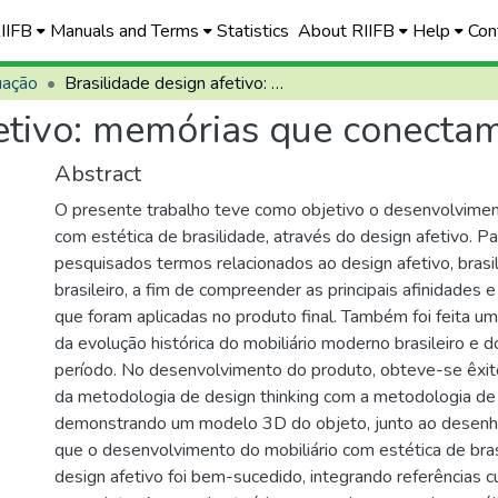
RIIFB
Manuals and Terms
Statistics
About RIIFB
Help
Con
uação
Brasilidade design afetivo: memórias que conectam
fetivo: memórias que conecta
Abstract
O presente trabalho teve como objetivo o desenvolvimen
com estética de brasilidade, através do design afetivo. Pa
pesquisados termos relacionados ao design afetivo, brasi
brasileiro, a fim de compreender as principais afinidades e
que foram aplicadas no produto final. Também foi feita u
da evolução histórica do mobiliário moderno brasileiro e
período. No desenvolvimento do produto, obteve-se êxito
da metodologia de design thinking com a metodologia de
demonstrando um modelo 3D do objeto, junto ao desenho
que o desenvolvimento do mobiliário com estética de bra
design afetivo foi bem-sucedido, integrando referências c