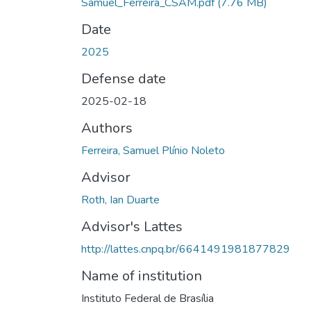
Samuel_Ferreira_CSAM.pdf
(7.76 MB)
Date
2025
Defense date
2025-02-18
Authors
Ferreira, Samuel Plínio Noleto
Advisor
Roth, Ian Duarte
Advisor's Lattes
http://lattes.cnpq.br/6641491981877829
Name of institution
Instituto Federal de Brasília