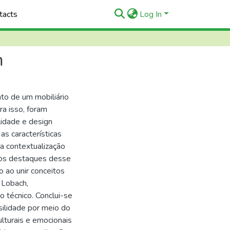
tacts
Log In
m
to de um mobiliário
ra isso, foram
lidade e design
 as características
ma contextualização
 dos destaques desse
 ao unir conceitos
 Lobach,
 técnico. Conclui-se
silidade por meio do
ulturais e emocionais