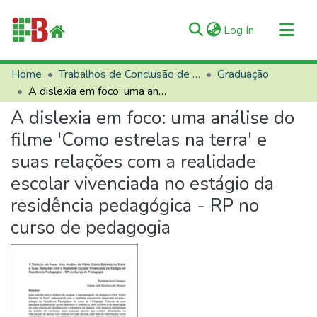
(current)
Log In
Communities & Collections
Home
Trabalhos de Conclusão de Curso (TCCs)
Graduação
A dislexia em foco: uma análise do filme 'Como estrelas na terra' e suas relações com a realidade escolar vivenciada no estágio da residência pedagógica - RP no curso de pedagogia
All of RIIFB
A dislexia em foco: uma análise do
Manuals and Terms
filme 'Como estrelas na terra' e
Statistics
suas relações com a realidade
About RIIFB
escolar vivenciada no estágio da
Help
residência pedagógica - RP no
Contacts
curso de pedagogia