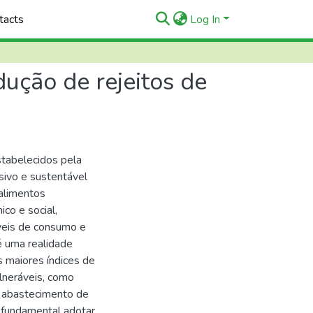
tacts
Log In
ução de rejeitos de
tabelecidos pela
sivo e sustentável
alimentos
co e social,
áveis de consumo e
 é uma realidade
 maiores índices de
lneráveis, como
no abastecimento de
é fundamental adotar