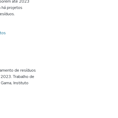
, porém até 2023
á há projetos
esíduos.
tos
tamento de resíduos
. 2023. Trabalho de
Gama, Instituto