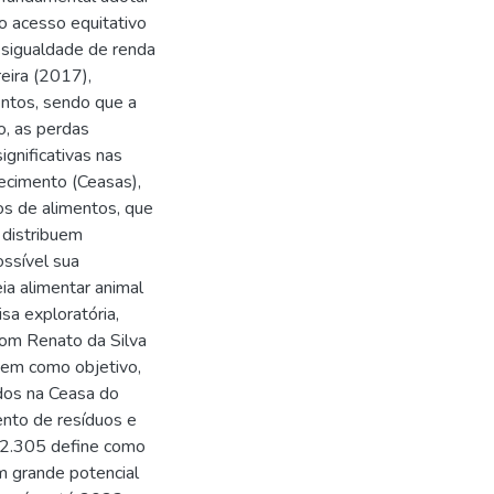
o acesso equitativo
esigualdade de renda
eira (2017),
ntos, sendo que a
o, as perdas
gnificativas nas
ecimento (Ceasas),
os de alimentos, que
 distribuem
ossível sua
ia alimentar animal
a exploratória,
com Renato da Silva
tem como objetivo,
dos na Ceasa do
ento de resíduos e
 12.305 define como
m grande potencial