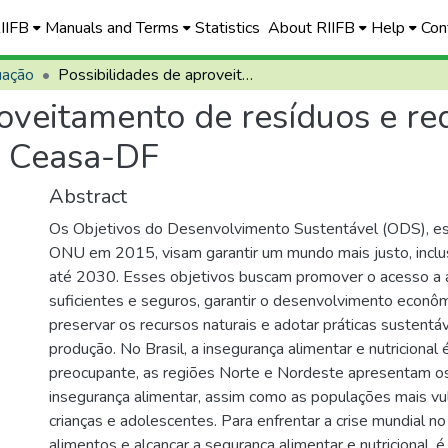
RIIFB
Manuals and Terms
Statistics
About RIIFB
Help
Con
uação
Possibilidades de aproveitamento de resíduos e redução de rejeitos de hortifrútis gerados na Ceasa-DF
oveitamento de resíduos e red
na Ceasa-DF
Abstract
Os Objetivos do Desenvolvimento Sustentável (ODS), es
ONU em 2015, visam garantir um mundo mais justo, inclu
até 2030. Esses objetivos buscam promover o acesso a 
suficientes e seguros, garantir o desenvolvimento econômi
preservar os recursos naturais e adotar práticas sustent
produção. No Brasil, a insegurança alimentar e nutricional
preocupante, as regiões Norte e Nordeste apresentam os
insegurança alimentar, assim como as populações mais vu
crianças e adolescentes. Para enfrentar a crise mundial 
alimentos e alcançar a segurança alimentar e nutricional, 