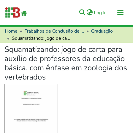
(current)
Log In
Communities & Collections
Home
Trabalhos de Conclusão de Curso (TCCs)
Graduação
Squamatizando: jogo de carta para auxílio de professores da educação básica, com ênfase em zoologia dos vertebrados
All of RIIFB
Squamatizando: jogo de carta para
Manuals and Terms
auxílio de professores da educação
Statistics
básica, com ênfase em zoologia dos
About RIIFB
vertebrados
Help
Contacts