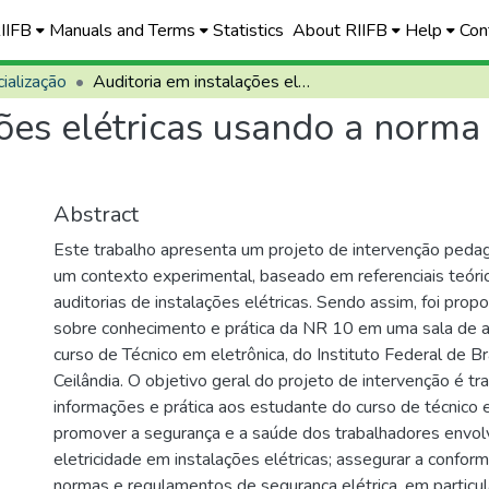
RIIFB
Manuals and Terms
Statistics
About RIIFB
Help
Con
ialização
Auditoria em instalações elétricas usando a norma regulamentadora - NR 10
ções elétricas usando a norm
Abstract
Este trabalho apresenta um projeto de intervenção peda
um contexto experimental, baseado em referenciais teór
auditorias de instalações elétricas. Sendo assim, foi pro
sobre conhecimento e prática da NR 10 em uma sala de a
curso de Técnico em eletrônica, do Instituto Federal de B
Ceilândia. O objetivo geral do projeto de intervenção é tra
informações e prática aos estudante do curso de técnico e
promover a segurança e a saúde dos trabalhadores envo
eletricidade em instalações elétricas; assegurar a confor
normas e regulamentos de segurança elétrica, em particul