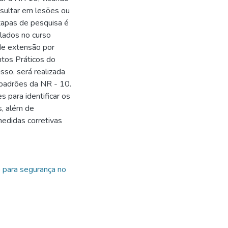
esultar em lesões ou
tapas de pesquisa é
lados no curso
 de extensão por
ntos Práticos do
sso, será realizada
 padrões da NR - 10.
 para identificar os
s, além de
edidas corretivas
 para segurança no