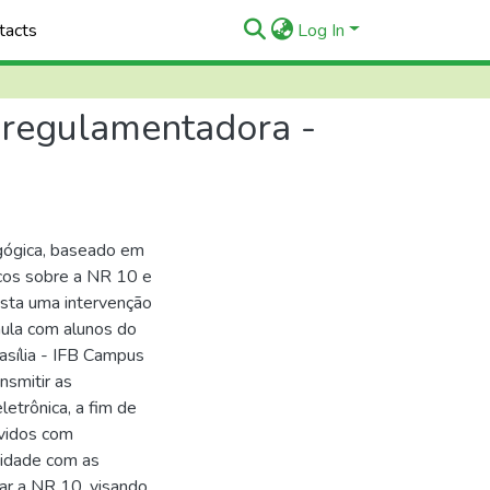
tacts
Log In
a regulamentadora -
gógica, baseado em
icos sobre a NR 10 e
posta uma intervenção
ula com alunos do
rasília - IFB Campus
nsmitir as
letrônica, a fim de
lvidos com
midade com as
ar a NR 10, visando