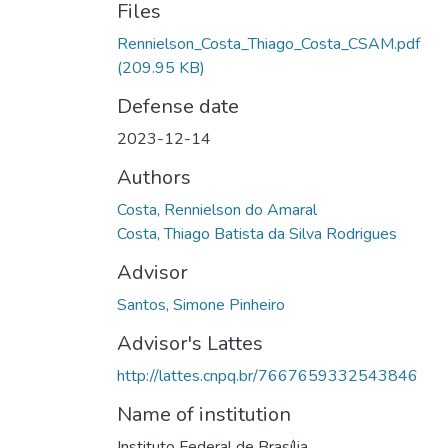
Files
Rennielson_Costa_Thiago_Costa_CSAM.pdf
(209.95 KB)
Defense date
2023-12-14
Authors
Costa, Rennielson do Amaral
Costa, Thiago Batista da Silva Rodrigues
Advisor
Santos, Simone Pinheiro
Advisor's Lattes
http://lattes.cnpq.br/7667659332543846
Name of institution
Instituto Federal de Brasília