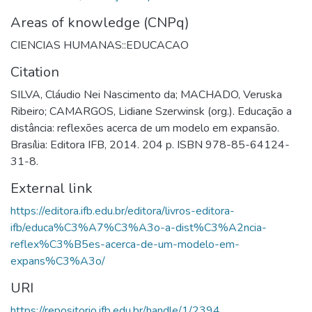
Areas of knowledge (CNPq)
CIENCIAS HUMANAS::EDUCACAO
Citation
SILVA, Cláudio Nei Nascimento da; MACHADO, Veruska
Ribeiro; CAMARGOS, Lidiane Szerwinsk (org.). Educação a
distância: reflexões acerca de um modelo em expansão.
Brasília: Editora IFB, 2014. 204 p. ISBN 978-85-64124-
31-8.
External link
https://editora.ifb.edu.br/editora/livros-editora-
ifb/educa%C3%A7%C3%A3o-a-dist%C3%A2ncia-
reflex%C3%B5es-acerca-de-um-modelo-em-
expans%C3%A3o/
URI
https://repositorio.ifb.edu.br/handle/1/2394