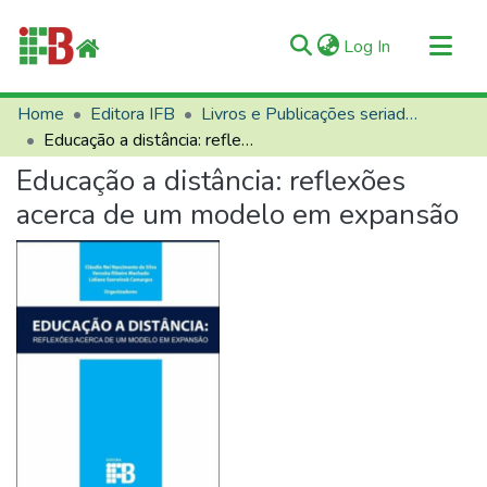
(current)
Log In
Communities & Collections
Home
Editora IFB
Livros e Publicações seriadas
Educação a distância: reflexões acerca de um modelo em expansão
All of RIIFB
Educação a distância: reflexões
Manuals and Terms
acerca de um modelo em expansão
Statistics
About RIIFB
Help
Contacts