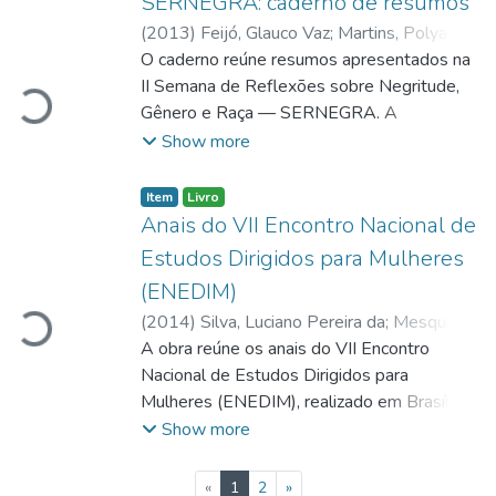
SERNEGRA: caderno de resumos
combate a incêndios, primeiros socorros e
(
2013
)
Feijó, Glauco Vaz
;
Martins, Polyanna
ergonomia. O material busca contribuir para
Maria Ribeiro Alves
O caderno reúne resumos apresentados na
a formação de estudantes de cursos
II Semana de Reflexões sobre Negritude,
Loading...
técnicos e tecnológicos, desenvolvendo
Gênero e Raça — SERNEGRA. A
uma mentalidade prevencionista e a
publicação aborda temas relacionados a
Show more
compreensão das práticas necessárias à
feminismo negro, gênero e raça nas políticas
promoção da saúde, da segurança e da
públicas, tradições afrodescendentes,
Item
Livro
qualidade no ambiente de trabalho.
diásporas negras, literatura negra brasileira,
Anais do VII Encontro Nacional de
literaturas africanas, mídia e racismo,
Estudos Dirigidos para Mulheres
identidades negras, dissidência sexual e de
(ENEDIM)
gênero, experiências sociais e análise crítica
(
2014
)
Silva, Luciano Pereira da
;
Mesquita,
Loading...
do discurso sobre negritude, gênero e raça.
Wákila Nieble Rodrigues de
A obra reúne os anais do VII Encontro
Nacional de Estudos Dirigidos para
Mulheres (ENEDIM), realizado em Brasília
nos dias 14 e 15 de maio de 2013. A
Show more
publicação reúne artigos e relatos sobre
mulheres, gênero, ciência, inclusão digital,
(current)
«
1
2
»