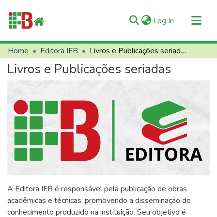
(current)
Log In
Communities & Collections
Home
Editora IFB
Livros e Publicações seriadas
All of RIIFB
Livros e Publicações seriadas
Manuals and Terms
Statistics
About RIIFB
Help
Contacts
A Editora IFB é responsável pela publicação de obras
acadêmicas e técnicas, promovendo a disseminação do
conhecimento produzido na instituição. Seu objetivo é