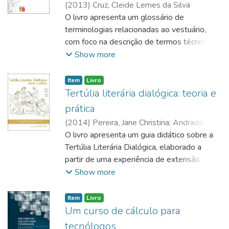
(
2013
)
Cruz, Cleide Lemes da Silva
O livro apresenta um glossário de
terminologias relacionadas ao vestuário,
com foco na descrição de termos técnicos
utilizados na área têxtil, na moda e na
Show more
confecção. A obra reúne verbetes sobre
tecidos, fibras, peças de vestuário, estilos,
Item
Livro
processos, profissionais e acessórios,
Tertúlia literária dialógica: teoria e
buscando sistematizar o léxico
prática
especializado da área. O material tem como
(
2014
)
Pereira, Jane Christina
;
Andrade, Ana
objetivo contribuir para a formação de
Paula Santiago Seixas
O livro apresenta um guia didático sobre a
estudantes e profissionais do curso técnico
Tertúlia Literária Dialógica, elaborado a
em Vestuário e para a normalização
partir de uma experiência de extensão
terminológica em língua portuguesa.
realizada no Programa Nacional Mulheres
Show more
Mil, no Instituto Federal de Brasília, Campus
Taguatinga Centro. A obra discute os
Item
Livro
fundamentos teórico-metodológicos da
Um curso de cálculo para
aprendizagem dialógica, da literatura como
tecnólogos