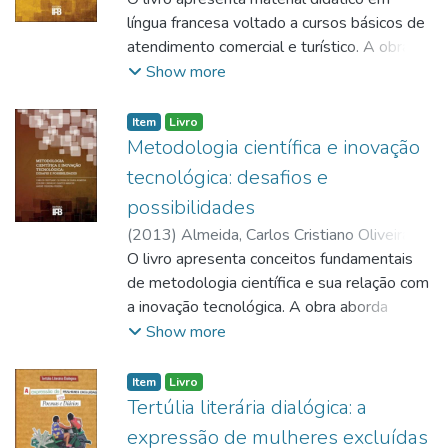
fonética, produção escrita e oral, buscando
língua francesa voltado a cursos básicos de
auxiliar o estudante no desenvolvimento de
atendimento comercial e turístico. A obra
habilidades práticas de comunicação em
trabalha situações comunicativas
Show more
espanhol para contextos profissionais de
relacionadas a hotéis, cafés, lojas, comércio
atendimento.
turístico e orientação de turistas na cidade.
Item
Livro
O conteúdo é organizado em unidades e
Metodologia científica e inovação
lições com objetivos comunicativos,
tecnológica: desafios e
vocabulário, gramática, fonética, produção
possibilidades
escrita e oral, buscando auxiliar o estudante
(
2013
)
Almeida, Carlos Cristiano Oliveira de
no desenvolvimento de habilidades práticas
Faria
O livro apresenta conceitos fundamentais
;
Marchi, Edilene Carvalho Santos
;
de comunicação em francês para contextos
Pereira, André Ferreira
de metodologia científica e sua relação com
profissionais de atendimento.
a inovação tecnológica. A obra aborda
regras metodológicas para a escrita
Show more
científica, estruturação de trabalhos
acadêmicos, normas da ABNT, questões
Item
Livro
éticas em pesquisa, métodos qualitativos e
Tertúlia literária dialógica: a
quantitativos, revisão de literatura, inovação
expressão de mulheres excluídas