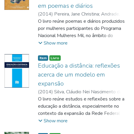
tecnológica, propriedade intelectual,
em poemas e diários
propriedade industrial, patentes e fontes de
(
2014
)
Pereira, Jane Christina
;
Andrade, Ana
informação científica. O objetivo é
Paula Santiago Seixas
O livro reúne poemas e diários produzidos
;
Santos, Lucineide
demonstrar a importância do método
Ribeiro
por mulheres participantes do Programa
;
Barros, Nilson
científico e do rigor metodológico para a
Nacional Mulheres Mil, no âmbito do
produção de conhecimento e para o
Projeto de Extensão Tertúlia Literária
Show more
desenvolvimento de soluções inovadoras.
Dialógica, realizado no Campus Taguatinga
Centro do Instituto Federal de Brasília. A
Item
Livro
obra apresenta produções literárias
Educação a distância: reflexões
resultantes de atividades de leitura,
acerca de um modelo em
interpretação, escrita, correção e reescrita,
expansão
tendo como base a relação entre literatura,
(
2014
)
Silva, Cláudio Nei Nascimento da
;
cidadania, direitos humanos, memória,
Machado, Veruska Ribeiro
O livro reúne estudos e reflexões sobre a
;
Camargos,
identidade e transformação social. O
Lidiane Szerwinsk
educação a distância, especialmente no
material evidencia a literatura como
contexto da expansão da Rede Federal de
instrumento de expressão, autonomia,
Educação Técnica e Tecnológica. A obra
Show more
formação crítica e valorização da experiência
aborda concepções docentes sobre a EaD,
de mulheres em situação de exclusão social.