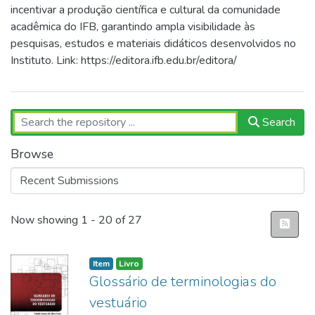
incentivar a produção científica e cultural da comunidade
acadêmica do IFB, garantindo ampla visibilidade às
pesquisas, estudos e materiais didáticos desenvolvidos no
Instituto. Link: https://editora.ifb.edu.br/editora/
Search
Browse
Recent Submissions
Now showing
1 - 20 of 27
Item
Livro
Glossário de terminologias do
vestuário