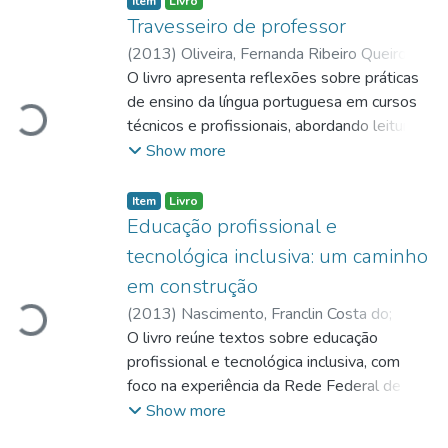
Item
Livro
ensino de programação em cursos técnicos.
IFB, abrangendo temas relacionados à
Travesseiro de professor
educação profissional e tecnológica,
(
2013
)
Oliveira, Fernanda Ribeiro Queiroz
inclusão, acessibilidade, ciência, tecnologia,
de
O livro apresenta reflexões sobre práticas
inovação, sustentabilidade, saúde, gestão,
de ensino da língua portuguesa em cursos
Loading...
agricultura, meio ambiente, linguagens, artes
técnicos e profissionais, abordando leitura,
e produção científica institucional.
escrita, gêneros textuais, produção textual,
Show more
relação professor-aluno, avaliação,
interdisciplinaridade, currículo integrado e
Item
Livro
ambiente de sala de aula. A obra resulta de
Educação profissional e
experiências docentes e investigativas da
tecnológica inclusiva: um caminho
autora, com foco no ensino de linguagem,
em construção
português instrumental, leitura e produção
(
2013
)
Nascimento, Franclin Costa do
;
Loading...
de texto na educação profissional e técnica.
Florindo, Girlane Maria Ferreira
O livro reúne textos sobre educação
;
Silva, Neide
Samico da
profissional e tecnológica inclusiva, com
foco na experiência da Rede Federal de
Educação Profissional, Científica e
Show more
Tecnológica no atendimento a pessoas com