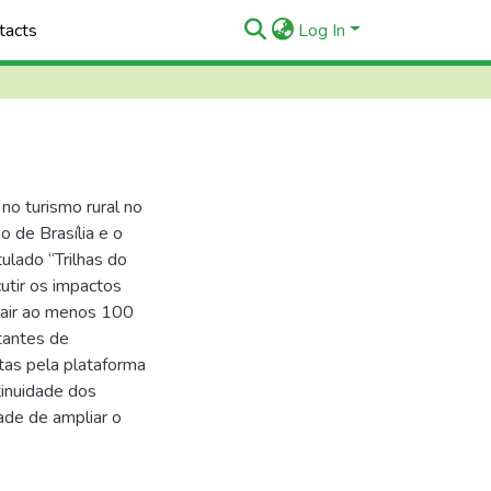
tacts
Log In
no turismo rural no
o de Brasília e o
tulado “Trilhas do
cutir os impactos
trair ao menos 100
tantes de
itas pela plataforma
tinuidade dos
ade de ampliar o