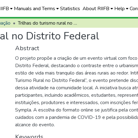
RIIFB
Manuals and Terms
Statistics
About RIIFB
Help
Con
uação
Trilhas do turismo rural no Distrito Federal
al no Distrito Federal
Abstract
O projeto propõe a criação de um evento virtual com foco 
Distrito Federal, destacando o contraste entre o urbanism
estilo de vida mais tranquilo das áreas rurais ao redor. Inti
Turismo Rural no Distrito Federal”, o evento pretende dis
dessa atividade na comunidade local. A iniciativa busca a
participantes, incluindo acadêmicos, estudantes, represen
instituições, produtores e interessados, com inscrições fe
Sympla. A escolha do formato online se justifica pela con
cuidados com a pandemia de COVID-19 e pela possibilid
alcance do evento.
Keywords