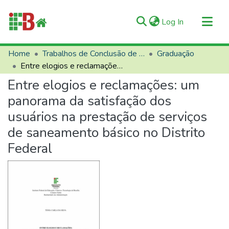
(current)
Log In
Communities & Collections
Home
Trabalhos de Conclusão de Curso (TCCs)
Graduação
Entre elogios e reclamações: um panorama da satisfação dos usuários na prestação de serviços de saneamento básico no Distrito Federal
All of RIIFB
Entre elogios e reclamações: um
Manuals and Terms
panorama da satisfação dos
Statistics
usuários na prestação de serviços
About RIIFB
de saneamento básico no Distrito
Help
Federal
Contacts