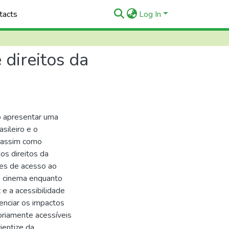
tacts
Log In
 direitos da
o apresentar uma
sileiro e o
, assim como
os direitos da
des de acesso ao
o cinema enquanto
z e a acessibilidade
enciar os impactos
oriamente acessíveis
ientize da