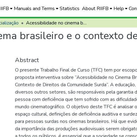
RIIFB
Manuals and Terms
Statistics
About RIIFB
Help
Con
ialização
Acessibilidade no cinema brasileiro e o contexto de direitos da comunidade surda
ema brasileiro e o contexto de
Abstract
O presente Trabalho Final de Curso (TFC) tem por escop
proposta interventiva sobre “Acessibilidade no Cinema Bra
Contexto de Direitos da Comunidade Surda”. A educação
diversos outros setores, são responsáveis pela garantia d
pessoa com deficiência que tem sofrido com as dificulda
mundo cinematográfico. O objetivo deste TFC é analisar 
espaço cultural, definições de deficiência auditiva e surde
para pessoas surdas nos cinemas brasileiros. Há que evid
da importância das produções audiovisuais serem obrigat
a todos os públicos, é essencial que a sociedade se consc