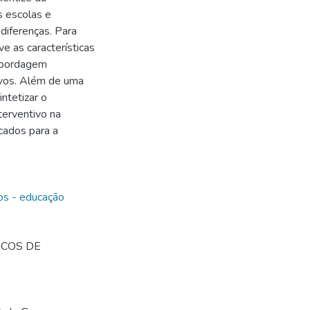
s escolas e
diferenças. Para
ve as características
 abordagem
tivos. Além de uma
intetizar o
terventivo na
icados para a
os - educação
ICOS DE