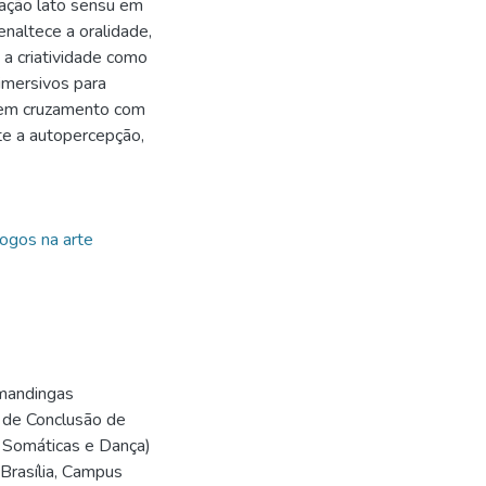
ação lato sensu em
naltece a oralidade,
 a criatividade como
imersivos para
s em cruzamento com
e a autopercepção,
Jogos na arte
 mandingas
o de Conclusão de
 Somáticas e Dança)
 Brasília, Campus