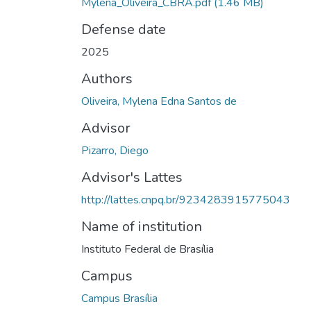
Mylena_Oliveira_CBRA.pdf
(1.46 MB)
Defense date
2025
Authors
Oliveira, Mylena Edna Santos de
Advisor
Pizarro, Diego
Advisor's Lattes
http://lattes.cnpq.br/9234283915775043
Name of institution
Instituto Federal de Brasília
Campus
Campus Brasília