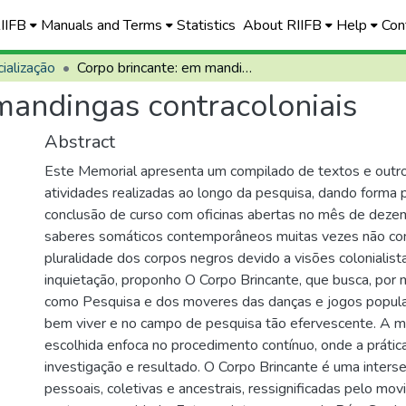
RIIFB
Manuals and Terms
Statistics
About RIIFB
Help
Con
ialização
Corpo brincante: em mandingas contracoloniais
mandingas contracoloniais
Abstract
Este Memorial apresenta um compilado de textos e outro
atividades realizadas ao longo da pesquisa, dando forma 
conclusão de curso com oficinas abertas no mês de dez
saberes somáticos contemporâneos muitas vezes não c
pluralidade dos corpos negros devido a visões colonialist
inquietação, proponho O Corpo Brincante, que busca, por 
como Pesquisa e dos moveres das danças e jogos populare
bem viver e no campo de pesquisa tão efervescente. A 
escolhida enfoca no procedimento contínuo, onde a prátic
investigação e resultado. O Corpo Brincante é uma inter
pessoais, coletivas e ancestrais, ressignificadas pelo mo