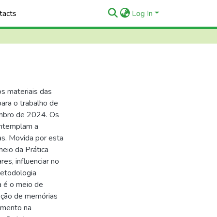
tacts
Log In
s materiais das
para o trabalho de
embro de 2024. Os
ontemplam a
as. Movida por esta
meio da Prática
s, influenciar no
metodologia
a é o meio de
seção de memórias
vimento na