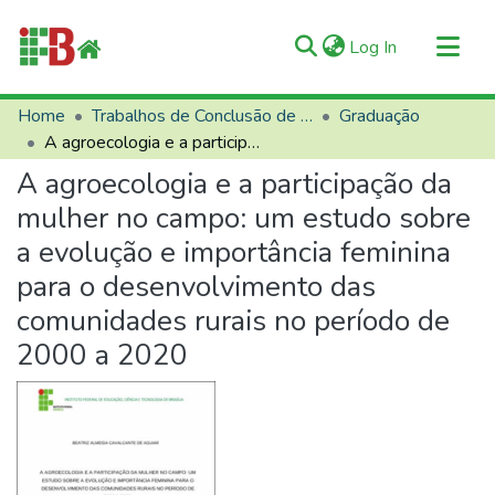
(current)
Log In
Communities & Collections
Home
Trabalhos de Conclusão de Curso (TCCs)
Graduação
A agroecologia e a participação da mulher no campo: um estudo sobre a evolução e importância feminina para o desenvolvimento das comunidades rurais no período de 2000 a 2020
All of RIIFB
A agroecologia e a participação da
Manuals and Terms
mulher no campo: um estudo sobre
Statistics
a evolução e importância feminina
About RIIFB
para o desenvolvimento das
Help
comunidades rurais no período de
Contacts
2000 a 2020