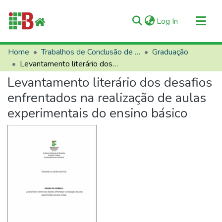
(current)
Log In
Communities & Collections
Home
Trabalhos de Conclusão de Curso (TCCs)
Graduação
Levantamento literário dos desafios enfrentados na realização de aulas experimentais do ensino básico
All of RIIFB
Levantamento literário dos desafios
Manuals and Terms
enfrentados na realização de aulas
Statistics
experimentais do ensino básico
About RIIFB
Help
Contacts