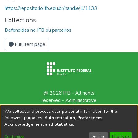
https://repositorio.ifb.edu.br/handle/1/1133
Collections
Defendidas no IFB ou parceiros
Full item page
@ 2026 IFB - All rights
reserved -
Administrative
contact
We collect and process your personal information for the
following purposes:
Authentication, Preferences,
Acknowledgement and Statistics
.
Customize
Decline
That's ok