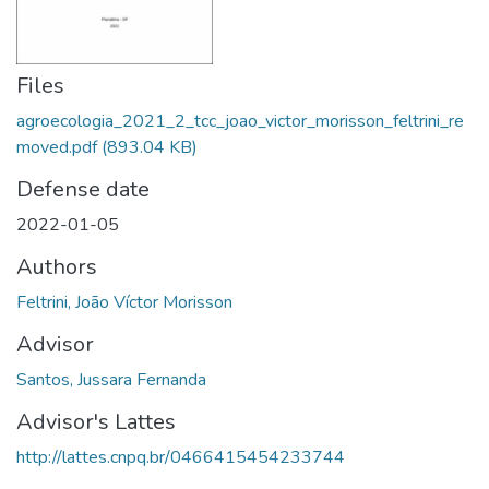
Files
agroecologia_2021_2_tcc_joao_victor_morisson_feltrini_re
moved.pdf
(893.04 KB)
Defense date
2022-01-05
Authors
Feltrini, João Víctor Morisson
Advisor
Santos, Jussara Fernanda
Advisor's Lattes
http://lattes.cnpq.br/0466415454233744