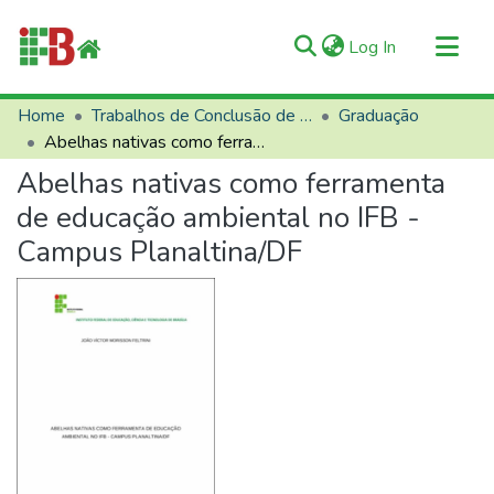
(current)
Log In
Communities & Collections
Home
Trabalhos de Conclusão de Curso (TCCs)
Graduação
Abelhas nativas como ferramenta de educação ambiental no IFB - Campus Planaltina/DF
All of RIIFB
Abelhas nativas como ferramenta
Manuals and Terms
de educação ambiental no IFB -
Statistics
Campus Planaltina/DF
About RIIFB
Help
Contacts