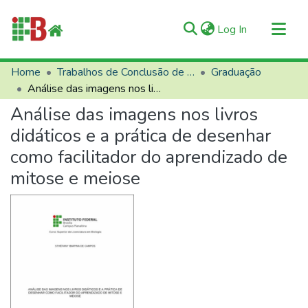
(current)
Log In
Communities & Collections
Home
Trabalhos de Conclusão de Curso (TCCs)
Graduação
Análise das imagens nos livros didáticos e a prática de desenhar como facilitador do aprendizado de mitose e meiose
All of RIIFB
Análise das imagens nos livros
Manuals and Terms
didáticos e a prática de desenhar
Statistics
como facilitador do aprendizado de
About RIIFB
mitose e meiose
Help
Contacts