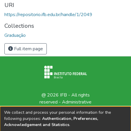
URI
https://repositorio.ifb.edu.br/handle/1/2049
Collections
Graduação
Full item page
@ 2026 IFB - All rights
reserved -
Administrative
contact
We collect and process your personal information for the
following purposes:
Authentication, Preferences,
Acknowledgement and Statistics
.