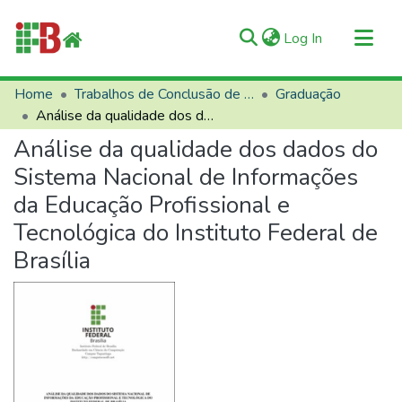
(current)
Log In
Communities & Collections
Home
Trabalhos de Conclusão de Curso (TCCs)
Graduação
Análise da qualidade dos dados do Sistema Nacional de Informações da Educação Profissional e Tecnológica do Instituto Federal de Brasília
All of RIIFB
Análise da qualidade dos dados do
Manuals and Terms
Sistema Nacional de Informações
Statistics
da Educação Profissional e
About RIIFB
Tecnológica do Instituto Federal de
Help
Brasília
Contacts