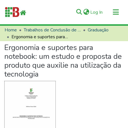
(current)
Log In
Communities & Collections
Home
Trabalhos de Conclusão de Curso (TCCs)
Graduação
Ergonomia e suportes para notebook: um estudo e proposta de produto que auxilie na utilização da tecnologia
All of RIIFB
Ergonomia e suportes para
Manuals and Terms
notebook: um estudo e proposta de
Statistics
produto que auxilie na utilização da
About RIIFB
tecnologia
Help
Contacts