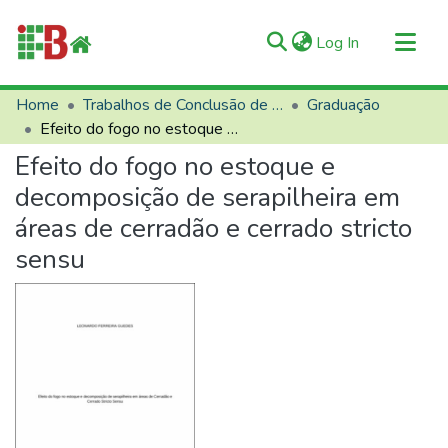
(current)
Log In
Communities & Collections
Home
Trabalhos de Conclusão de Curso (TCCs)
Graduação
Efeito do fogo no estoque e decomposição de serapilheira em áreas de cerradão e cerrado stricto sensu
All of RIIFB
Efeito do fogo no estoque e
Manuals and Terms
decomposição de serapilheira em
Statistics
áreas de cerradão e cerrado stricto
About RIIFB
sensu
Help
Contacts