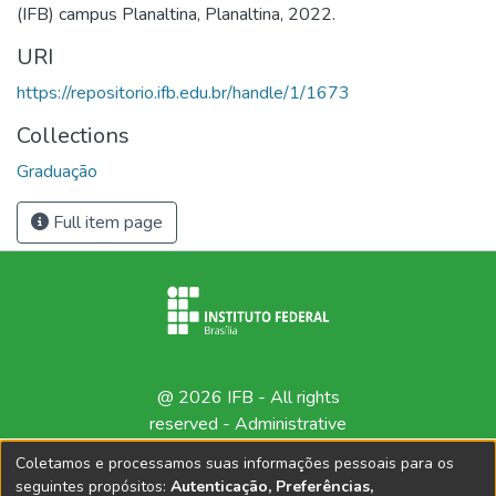
(IFB) campus Planaltina, Planaltina, 2022.
URI
https://repositorio.ifb.edu.br/handle/1/1673
Collections
Graduação
Full item page
@ 2026 IFB - All rights
reserved -
Administrative
contact
Coletamos e processamos suas informações pessoais para os
seguintes propósitos:
Autenticação, Preferências,