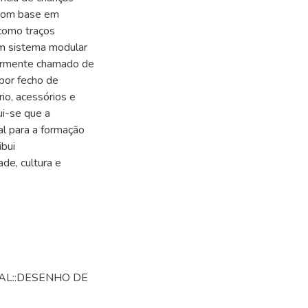
o com base em
 como traços
um sistema modular
larmente chamado de
por fecho de
io, acessórios e
ui-se que a
l para a formação
ibui
ade, cultura e
IAL::DESENHO DE