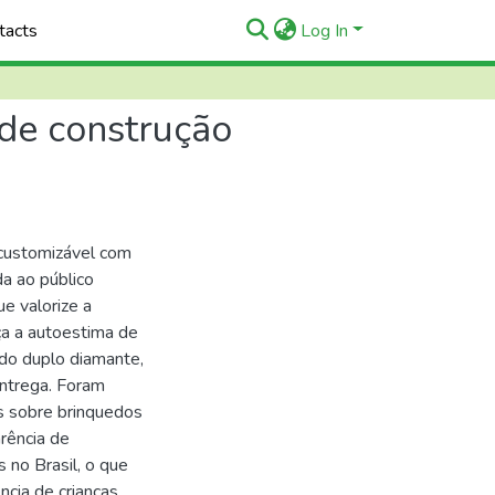
tacts
Log In
de construção
customizável com
da ao público
ue valorize a
eça a autoestima de
 do duplo diamante,
entrega. Foram
s sobre brinquedos
arência de
 no Brasil, o que
ncia de crianças