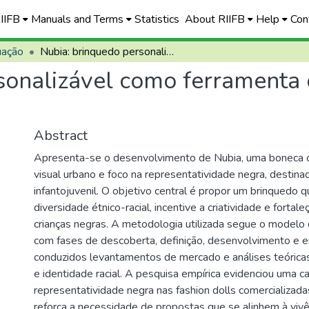
RIIFB
Manuals and Terms
Statistics
About RIIFB
Help
Con
uação
Nubia: brinquedo personalizável como ferramenta de construção identitária e cultural
sonalizável como ferramenta 
Abstract
Apresenta-se o desenvolvimento de Nubia, uma boneca 
visual urbano e foco na representatividade negra, destina
infantojuvenil. O objetivo central é propor um brinquedo q
diversidade étnico-racial, incentive a criatividade e fortal
crianças negras. A metodologia utilizada segue o modelo
com fases de descoberta, definição, desenvolvimento e 
conduzidos levantamentos de mercado e análises teórica
e identidade racial. A pesquisa empírica evidenciou uma c
representatividade negra nas fashion dolls comercializadas
reforça a necessidade de propostas que se alinhem à vivê